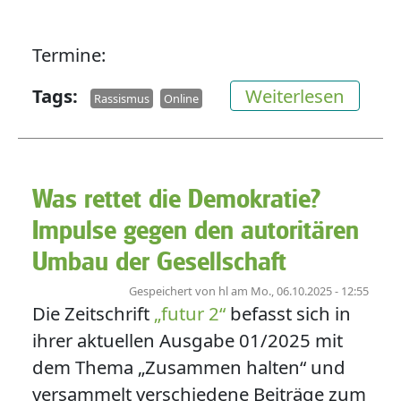
Termine:
über N
Tags
Weiterlesen
Rassismus
Online
Was rettet die Demokratie?
Impulse gegen den autoritären
Umbau der Gesellschaft
Gespeichert von
hl
am
Mo., 06.10.2025 - 12:55
Die Zeitschrift
„futur 2“
befasst sich in
ihrer aktuellen Ausgabe 01/2025 mit
dem Thema „Zusammen halten“ und
versammelt verschiedene Beiträge zum