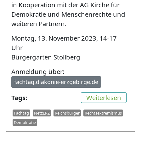
in Kooperation mit der AG Kirche für
Demokratie und Menschenrechte und
weiteren Partnern.
Montag, 13. November 2023, 14-17
Uhr
Bürgergarten Stollberg
Anmeldung über:
fachtag.diakonie-erzgebirge.de
über R
Tags
Weiterlesen
Fachtag
NetzERZ
Reichsbürger
Rechtsextremismus
Demokratie