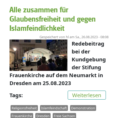
Alle zusammen für
Glaubensfreiheit und gegen
Islamfeindlichkeit
Gespeichert von
hl
am
Sa., 26.08.2023 - 08:08
Redebeitrag
bei der
Kundgebung
der Stifung
Frauenkirche auf dem Neumarkt in
Dresden am 25.08.2023
über A
Tags
Weiterlesen
Religionsfreiheit
Islamfeindschaft
Demonstration
Frauenkirche
Dresden
Freie Sachsen