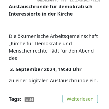
Gespeichert von
hl
am
Di., 20.08.2024 - 13:52
Austauschrunde für demokratisch
Interessierte in der Kirche
Die ökumenische Arbeitsgemeinschaft
„Kirche für Demokratie und
Menschenrechte“ lädt für den Abend
des
3. September 2024, 19:30 Uhr
zu einer digitalen Austauschrunde ein.
über N
Tags
Weiterlesen
Wahl