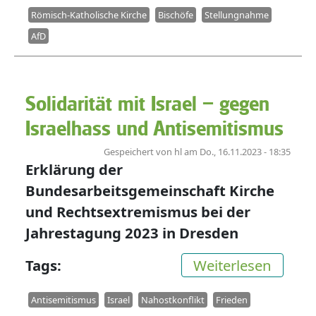
Römisch-Katholische Kirche
Bischöfe
Stellungnahme
AfD
Solidarität mit Israel – gegen
Israelhass und Antisemitismus
Gespeichert von
hl
am
Do., 16.11.2023 - 18:35
Erklärung der
Bundesarbeitsgemeinschaft Kirche
und Rechtsextremismus bei der
Jahrestagung 2023 in Dresden
über S
Tags
Weiterlesen
Antisemitismus
Israel
Nahostkonflikt
Frieden