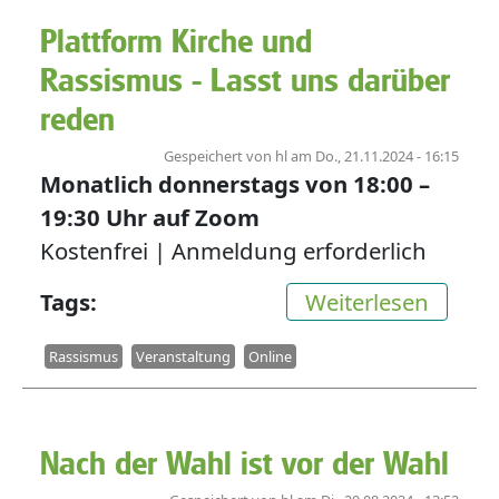
Plattform Kirche und
Rassismus - Lasst uns darüber
reden
Gespeichert von
hl
am
Do., 21.11.2024 - 16:15
Monatlich donnerstags von
18:00
–
19:30
Uhr auf Zoom
Kostenfrei | Anmeldung erforderlich
über P
Tags
Weiterlesen
Rassismus
Veranstaltung
Online
Nach der Wahl ist vor der Wahl