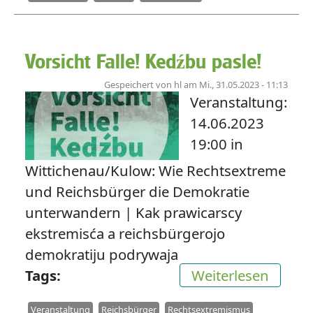
Vorsicht Falle! Kedźbu pasle!
Gespeichert von
hl
am
Mi., 31.05.2023 - 11:13
Veranstaltung:
14.06.2023
19:00 in
Wittichenau/Kulow: Wie Rechtsextreme
und Reichsbürger die Demokratie
unterwandern | Kak prawicarscy
ekstremisća a reichsbürgerojo
demokratiju podrywaja
über V
Tags
Weiterlesen
Veranstaltung
Reichsbürger
Rechtsextremismus