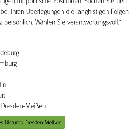
gen für politische Positionen. Suchen Sie den 
 bei Ihren Überlegungen die langfristigen Folg
z persönlich. Wählen Sie verantwortungsvoll.“
gdeburg
amburg
lin
rt
n Dresden-Meißen
es Bistums Dresden-Meißen