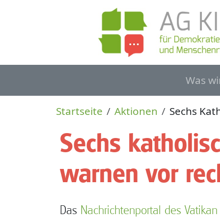
Direkt zum Inhalt
Haupt
Was wi
Pfadnavigation
Startseite
Aktionen
Sechs Kat
Sechs katholis
warnen vor rec
Das
Nachrichtenportal des Vatikan