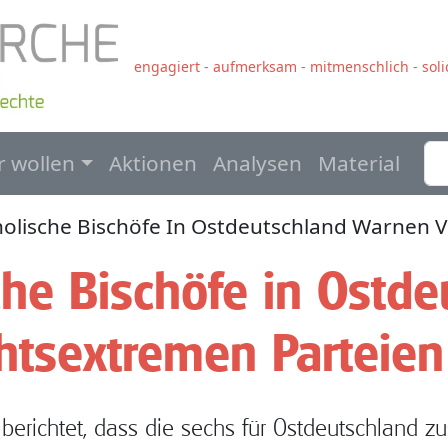
engagiert - aufmerksam - mitmenschlich - solid
navigation
r wollen
Aktionen
Analysen
Material
holische Bischöfe In Ostdeutschland Warnen 
che Bischöfe in Ostde
htsextremen Parteien
berichtet, dass die sechs für Ostdeutschland zu