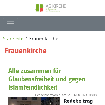
Direkt zum Inhalt
Pfadnavigation
Startseite
Frauenkirche
Frauenkirche
Alle zusammen für
Glaubensfreiheit und gegen
Islamfeindlichkeit
Gespeichert von
hl
am
Sa., 26.08.2023 - 08:08
Redebeitrag