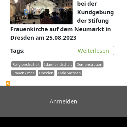
bei der
Kundgebung
der Stifung
Frauenkirche auf dem Neumarkt in
Dresden am 25.08.2023
über A
Tags
Weiterlesen
Religionsfreiheit
Islamfeindschaft
Demonstration
Frauenkirche
Dresden
Freie Sachsen
Benutzermenü
Anmelden