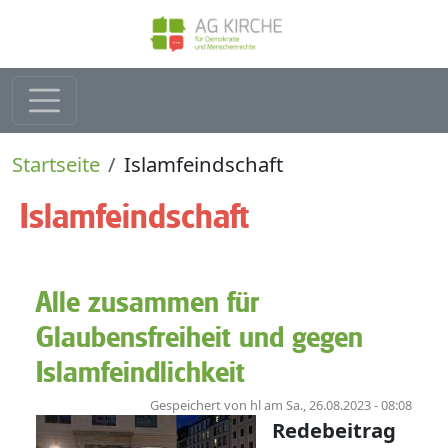
Direkt zum Inhalt
Pfadnavigation
Startseite
Islamfeindschaft
Islamfeindschaft
Alle zusammen für
Glaubensfreiheit und gegen
Islamfeindlichkeit
Gespeichert von
hl
am
Sa., 26.08.2023 - 08:08
Redebeitrag