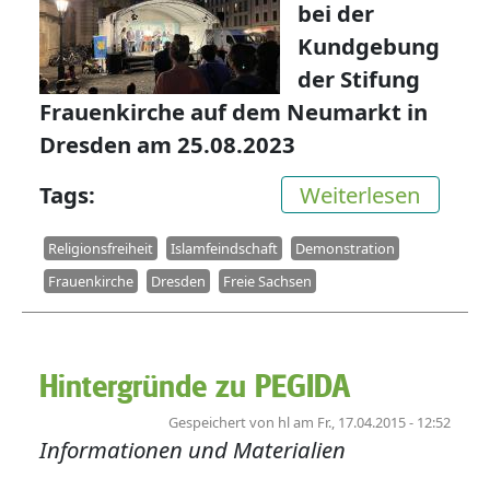
bei der
Kundgebung
der Stifung
Frauenkirche auf dem Neumarkt in
Dresden am 25.08.2023
über A
Tags
Weiterlesen
Religionsfreiheit
Islamfeindschaft
Demonstration
Frauenkirche
Dresden
Freie Sachsen
Hintergründe zu PEGIDA
Gespeichert von
hl
am
Fr., 17.04.2015 - 12:52
Informationen und Materialien