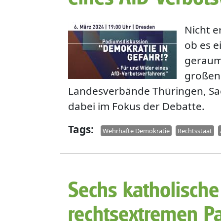
Nicht e
ob es e
geraume
großen
Landesverbände Thüringen, Sa
dabei im Fokus der Debatte.
Tags
Wehrhafte Demokratie
Rechtsstaat
Sechs katholische
rechtsextremen Pa