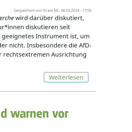
Gespeichert von
hl
am
Mi., 06.03.2024 - 17:59
erche
wird darüber diskutiert,
r*innen diskutieren seit
 geeignetes Instrument ist, um
r nicht. Insbesondere die AfD-
r rechtsextremen Ausrichtung
über Podiumsdisk
Weiterlesen
nd warnen vor