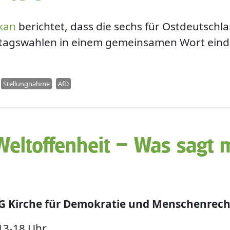
ikan
berichtet, dass die sechs für Ostdeutschl
dtagswahlen in einem gemeinsamen Wort eind
Stellungnahme
AfD
eltoffenheit – Was sagt me
G Kirche für Demokratie und Menschenrecht
13-18 Uhr