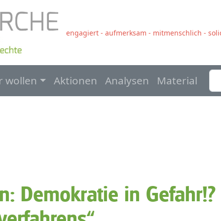
engagiert - aufmerksam - mitmenschlich - solid
navigation
r wollen
Aktionen
Analysen
Material
: Demokratie in Gefahr!?
verfahrens“