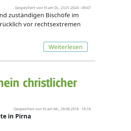
Gespeichert von
hl
am
Di., 23.01.2024 - 09:47
and zuständigen Bischöfe im
rücklich vor rechtsextremen
über Sechs katho
Weiterlesen
in christlicher
Gespeichert von
hl
am
Mi., 29.08.2018 - 16:18
e in Pirna