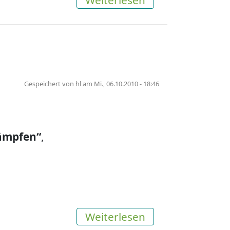
Weiterlesen
Gespeichert von
hl
am
Mi., 06.10.2010 - 18:46
ämpfen“
,
über Ausstellung
Weiterlesen