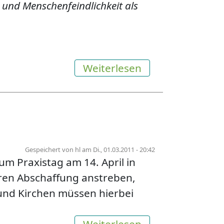
 und Menschenfeindlichkeit als
über Praxistag 2
Weiterlesen
Gespeichert von
hl
am
Di., 01.03.2011 - 20:42
um Praxistag am 14. April in
ren Abschaffung anstreben,
 und Kirchen müssen hierbei
über Politik + Kir