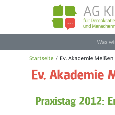
Direkt zum Inhalt
Haupt
Was wi
Pfadnavigation
Startseite
Ev. Akademie Meißen
Ev. Akademie 
Praxistag 2012: E