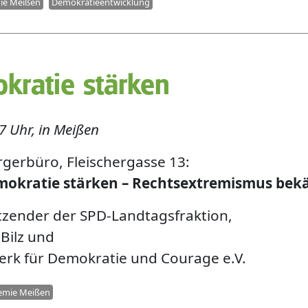
ie Meißen
Demokratieentwicklung
kratie stärken
7 Uhr, in Meißen
rgerbüro, Fleischergasse 13:
okratie stärken – Rechtsextremismus bek
itzender der SPD-Landtagsfraktion,
Bilz und
rk für Demokratie und Courage e.V.
demie Meißen