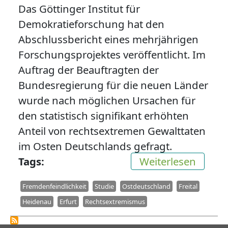
Das Göttinger Institut für
Demokratieforschung hat den
Abschlussbericht eines mehrjährigen
Forschungsprojektes veröffentlicht. Im
Auftrag der Beauftragten der
Bundesregierung für die neuen Länder
wurde nach möglichen Ursachen für
den statistisch signifikant erhöhten
Anteil von rechtsextremen Gewalttaten
im Osten Deutschlands gefragt.
über F
Tags
Weiterlesen
Fremdenfeindlichkeit
Studie
Ostdeutschland
Freital
Heidenau
Erfurt
Rechtsextremismus