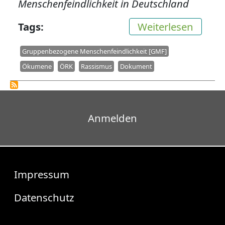
Menschenfeindlichkeit in Deutschland
über D
Tags
Weiterlesen
Gruppenbezogene Menschenfeindlichkeit [GMF]
Ökumene
ÖRK
Rassismus
Dokument
Benutzermenü
Anmelden
Fußzeile
Impressum
Datenschutz