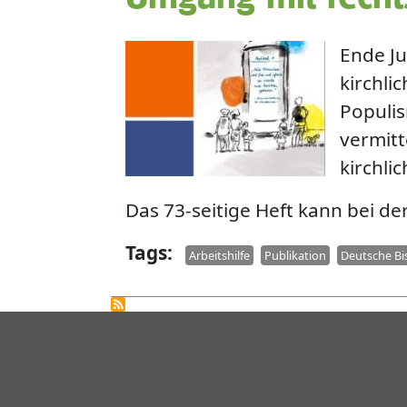
Ende Ju
kirchli
Populis
vermitt
kirchlic
Das 73-seitige Heft kann bei d
Tags
Arbeitshilfe
Publikation
Deutsche Bi