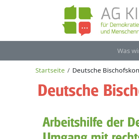
Direkt zum Inhalt
Haupt
Was wi
Pfadnavigation
Startseite
Deutsche Bischofsko
Deutsche Bisch
Arbeitshilfe der 
Umgang mit recht