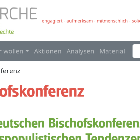
engagiert - aufmerksam - mitmenschlich - solid
navigation
r wollen
Aktionen
Analysen
Material
nferenz
ofskonferenz
Deutschen Bischofskonferen
spopulistischen Tendenze