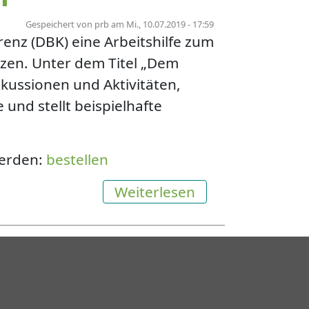
Gespeichert von
prb
am
Mi., 10.07.2019 - 17:59
renz (DBK) eine Arbeitshilfe zum
zen. Unter dem Titel „Dem
kussionen und Aktivitäten,
nd stellt beispielhafte
werden:
bestellen
über Arbeitshilf
Weiterlesen