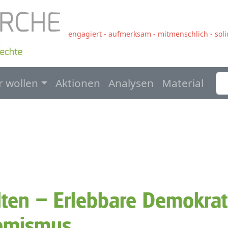
engagiert - aufmerksam - mitmenschlich - solid
navigation
r wollen
Aktionen
Analysen
Material
ten – Erlebbare Demokrat
remismus