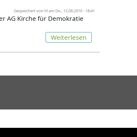
Gespeichert von
hl
am
Do., 12.08.2010 - 18:41
r AG Kirche für Demokratie
über Demokratie
Weiterlesen