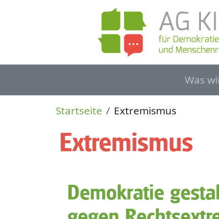
Direkt zum Inhalt
Haupt
Was wi
Pfadnavigation
Startseite
Extremismus
Extremismus
Demokratie gestal
gegen Rechtsext