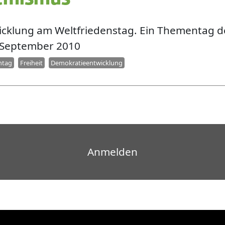
klung am Weltfriedenstag. Ein Thementag de
 September 2010
ntag
Freiheit
Demokratieentwicklung
Benutzermenü
Anmelden