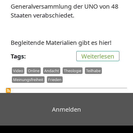
Generalversammlung der UNO von 48
Staaten verabschiedet.
Begleitende Materialien gibt es hier!
über O
Tags
Weiterlesen
Video
Online
Andacht
Theologie
Teilhabe
Meinungsfreiheit
Frieden
Benutzermenü
Anmelden