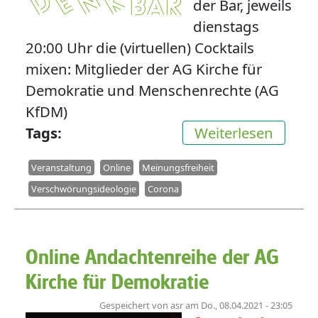
der Bar, jeweils
dienstags
20:00 Uhr die (virtuellen) Cocktails
mixen: Mitglieder der AG Kirche für
Demokratie und Menschenrechte (AG
KfDM)
über d
Tags
Weiterlesen
Veranstaltung
Online
Meinungsfreiheit
Verschwörungsideologie
Corona
Online Andachtenreihe der AG
Kirche für Demokratie
Gespeichert von
asr
am
Do., 08.04.2021 - 23:05