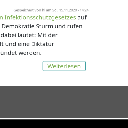
Gespeichert von
hl
am
So., 15.11.2020 - 14:24
n Infektionsschutzgesetzes
auf
r Demokratie Sturm und rufen
abei lautet: Mit der
t und eine Diktatur
gründet werden.
über Geteilte Ge
Weiterlesen