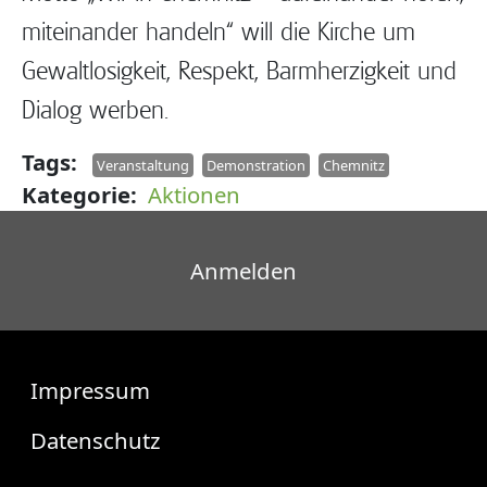
miteinander handeln“ will die Kirche um
Gewaltlosigkeit, Respekt, Barmherzigkeit und
Dialog werben.
Tags
Veranstaltung
Demonstration
Chemnitz
Kategorie
Aktionen
Benutzermenü
Anmelden
Fußzeile
Impressum
Datenschutz